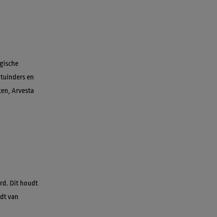
gische 
 tuinders en 
en, Arvesta 
d. Dit houdt 
dt van 