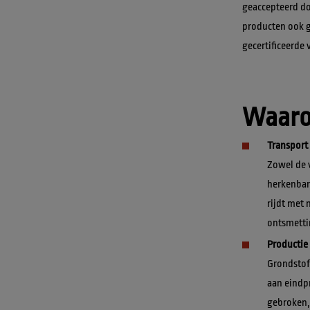
geaccepteerd do
producten ook g
Waarom
Transport
Zowel de v
herkenbar
rijdt met 
ontsmettin
Productie 
Grondstoff
aan eindp
gebroken,