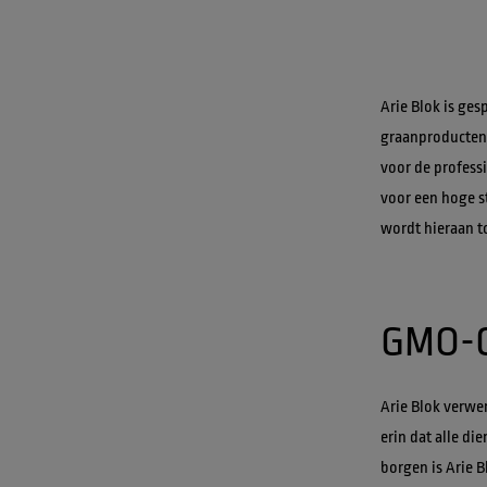
Arie Blok is ges
graanproducten.
voor de profess
voor een hoge st
wordt hieraan t
Arie Blok verwer
erin dat alle di
borgen is Arie 