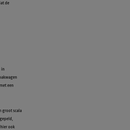
at de 
in 
 bakwagen 
met een 
 groot scala 
gepeld, 
hier ook 