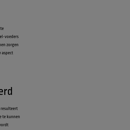
te 
el-voeders 
nen zorgen 
 aspect 
resulteert 
e te kunnen 
wordt 