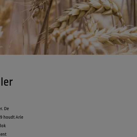
r. De 
39 houdt Arie 
lok 
ent 