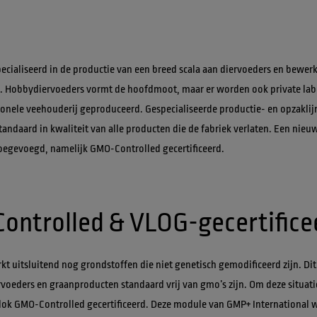
pecialiseerd in de productie van een breed scala aan diervoeders en bewerk
 Hobbydiervoeders vormt de hoofdmoot, maar er worden ook private lab
ionele veehouderij geproduceerd. Gespecialiseerde productie- en opzaklij
andaard in kwaliteit van alle producten die de fabriek verlaten. Een nieuw
oegevoegd, namelijk GMO-Controlled gecertificeerd.
kt uitsluitend nog grondstoffen die niet genetisch gemodificeerd zijn. Dit 
ervoeders en graanproducten standaard vrij van gmo’s zijn. Om deze situati
Blok GMO-Controlled gecertificeerd. Deze module van GMP+ International 