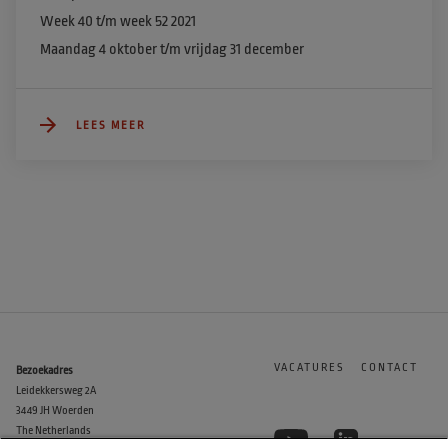
Week 40 t/m week 52 2021

Maandag 4 oktober t/m vrijdag 31 december
LEES MEER
VACATURES
CONTACT
Bezoekadres
Leidekkersweg 2A
3449 JH Woerden
The Netherlands