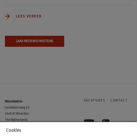
LEES VERDER
LAAD MEER NIEUWSITEMS
VACATURES
CONTACT
Bezoekadres
Leidekkersweg 2A
3449 JH Woerden
The Netherlands
Cookies
KVK