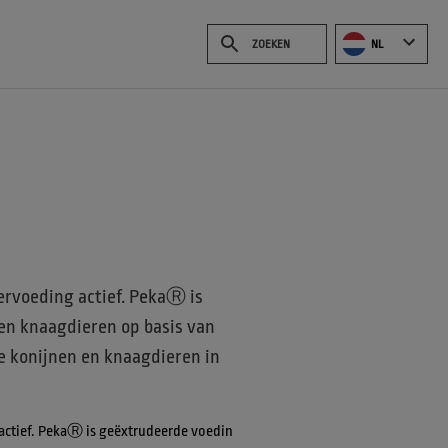
NL
ervoeding actief. PekaⓇ is
en knaagdieren op basis van
le konijnen en knaagdieren in
 actief. PekaⓇ is geëxtrudeerde voedin