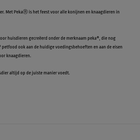
r. Met PekaⓇ is het feest voor alle konijnen en knaagdieren in 
voor huisdieren gecreëerd onder de merknaam peka®, die nog 
 petfood ook aan de huidige voedingsbehoeften en aan de eisen 
oor knaagdieren.
ier altijd op de juiste manier voedt.