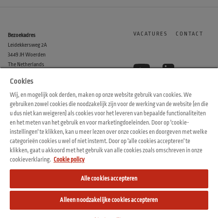
VACATURES
CONTACT
Bezoekadres
Leidekkersweg 2A
3449 JH Woerden
The Netherlands
Cookies
KVK
Wij, en mogelijk ook derden, maken op onze website gebruik van cookies. We
30133415
gebruiken zowel cookies die noodzakelijk zijn voor de werking van de website (en die
u dus niet kan weigeren) als cookies voor het leveren van bepaalde functionaliteiten
en het meten van het gebruik en voor marketingdoeleinden. Door op 'cookie-
instellingen' te klikken, kan u meer lezen over onze cookies en doorgeven met welke
categorieën cookies u wel of niet instemt. Door op 'alle cookies accepteren' te
klikken, gaat u akkoord met het gebruik van alle cookies zoals omschreven in onze
© 2026 Arvesta. All rights reserved.
cookieverklaring.
Cookie policy
Terms & Conditions
Cookie Policy
Privacy Policy
Alle cookies accepteren
Alleen noodzakelijke cookies accepteren